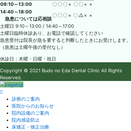
09:10～13:00
〇
〇
〇
×
〇
〇
×
×
14:40～18:00
〇
〇
〇
×
〇
△
×
×
急患については応相談
土曜日 9:10～13:00 / 14:40～17:00
土曜日臨時休診あり、お電話で確認してください
急患受付は院長が急を要すると判断したときにお受けします。
（急患は土曜午後の受付なし）
休診日：木曜・日曜・祝日
Copyright
© 2021 Budo no Eda Dental Clinic
All Rights
Reserved.
診療のご案内
医院からのお知らせ
院内設備のご案内
院内感染防止
床矯正・矯正治療