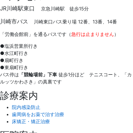
JR川崎駅東口
京急川崎駅 徒歩15分
川崎市バス
川崎東口バス乗り場 12番、13番、14番
「労働会館前」を通るバスです（
急行は止まりません
）
●塩浜営業所行き
●水江町行き
●扇町行き
●東扇町行き
バス停は
「競輪場前」下車
徒歩1分ほど テニスコート、「カ
ルッツかわさき」の真裏です
診療案内
院内感染防止
歯周病をお薬で治す治療
床矯正・矯正治療