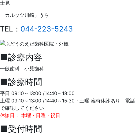
士見
月
3
「カルッツ川崎」うら
日
2025
ぶ
TEL：
044-223-5243
年
ど
5
う
月
の
■診療内容
16
え
日
だ
一般歯科 小児歯科
歯
科
■診療時間
医
院
平日 09:10～13:00 /14:40～18:00
土曜 09:10～13:00 /14:40～15:30・土曜 臨時休診あり 電話
で確認してください
休診日： 木曜・日曜・祝日
■受付時間