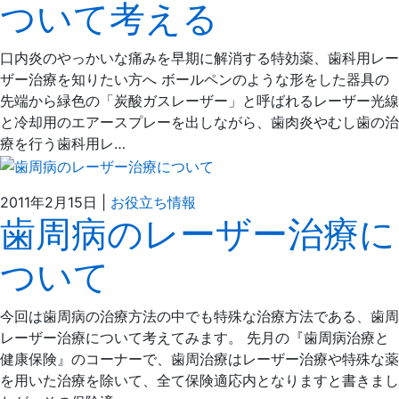
ついて考える
月
の
6
え
日
だ
口内炎のやっかいな痛みを早期に解消する特効薬、歯科用レー
歯
ザー治療を知りたい方へ ボールペンのような形をした器具の
科
先端から緑色の「炭酸ガスレーザー」と呼ばれるレーザー光線
医
と冷却用のエアースプレーを出しながら、歯肉炎やむし歯の治
院
療を行う歯科用レ…
2021
ぶ
2011年2月15日
|
お役立ち情報
歯周病のレーザー治療に
年
ど
4
う
ついて
月
の
6
え
日
だ
今回は歯周病の治療方法の中でも特殊な治療方法である、歯周
歯
レーザー治療について考えてみます。 先月の『歯周病治療と
科
健康保険』のコーナーで、歯周治療はレーザー治療や特殊な薬
医
を用いた治療を除いて、全て保険適応内となりますと書きまし
院