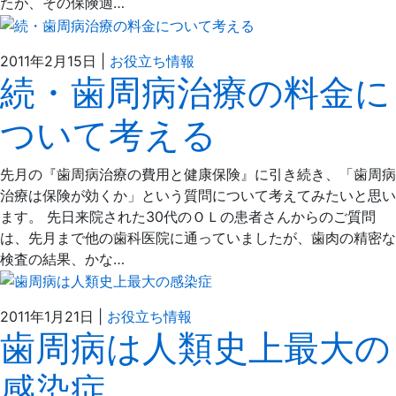
たが、その保険適…
2021
ぶ
2011年2月15日
|
お役立ち情報
続・歯周病治療の料金に
年
ど
4
う
ついて考える
月
の
6
え
日
だ
先月の『歯周病治療の費用と健康保険』に引き続き、「歯周病
歯
治療は保険が効くか」という質問について考えてみたいと思い
科
ます。 先日来院された30代のＯＬの患者さんからのご質問
医
は、先月まで他の歯科医院に通っていましたが、歯肉の精密な
院
検査の結果、かな…
2021
ぶ
2011年1月21日
|
お役立ち情報
歯周病は人類史上最大の
年
ど
4
う
感染症
月
の