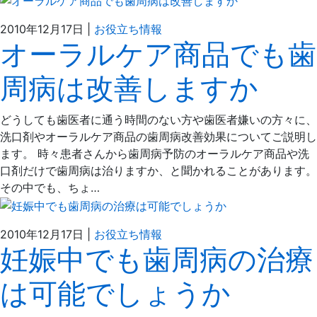
2021
ぶ
2010年12月17日
|
お役立ち情報
オーラルケア商品でも歯
年
ど
4
う
周病は改善しますか
月
の
6
え
日
だ
どうしても歯医者に通う時間のない方や歯医者嫌いの方々に、
歯
洗口剤やオーラルケア商品の歯周病改善効果についてご説明し
科
ます。 時々患者さんから歯周病予防のオーラルケア商品や洗
医
口剤だけで歯周病は治りますか、と聞かれることがあります。
院
その中でも、ちょ…
2021
ぶ
2010年12月17日
|
お役立ち情報
妊娠中でも歯周病の治療
年
ど
4
う
は可能でしょうか
月
の
6
え