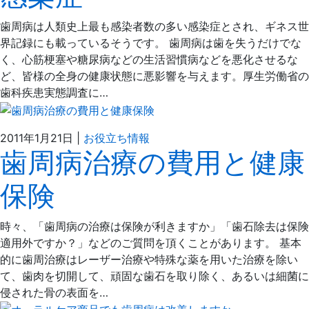
6
え
日
だ
歯周病は人類史上最も感染者数の多い感染症とされ、ギネス世
歯
界記録にも載っているそうです。 歯周病は歯を失うだけでな
科
く、心筋梗塞や糖尿病などの生活習慣病などを悪化させるな
医
ど、皆様の全身の健康状態に悪影響を与えます。厚生労働省の
院
歯科疾患実態調査に…
2021
ぶ
2011年1月21日
|
お役立ち情報
歯周病治療の費用と健康
年
ど
4
う
保険
月
の
6
え
日
だ
時々、「歯周病の治療は保険が利きますか」「歯石除去は保険
歯
適用外ですか？」などのご質問を頂くことがあります。 基本
科
的に歯周治療はレーザー治療や特殊な薬を用いた治療を除い
医
て、歯肉を切開して、頑固な歯石を取り除く、あるいは細菌に
院
侵された骨の表面を…