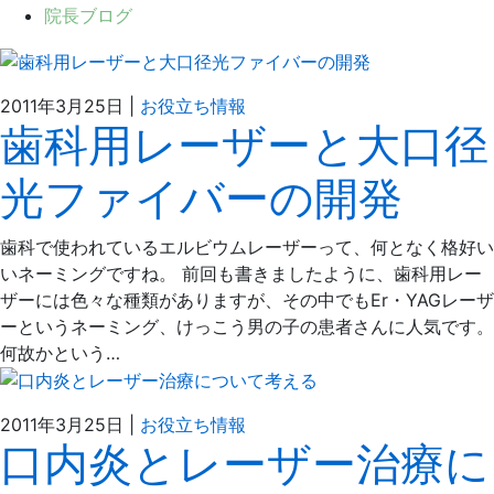
院長ブログ
2021
ぶ
2011年3月25日
|
お役立ち情報
歯科用レーザーと大口径
年
ど
4
う
光ファイバーの開発
月
の
6
え
日
だ
歯科で使われているエルビウムレーザーって、何となく格好い
歯
いネーミングですね。 前回も書きましたように、歯科用レー
科
ザーには色々な種類がありますが、その中でもEr・YAGレーザ
医
ーというネーミング、けっこう男の子の患者さんに人気です。
院
何故かという…
2021
ぶ
2011年3月25日
|
お役立ち情報
口内炎とレーザー治療に
年
ど
4
う