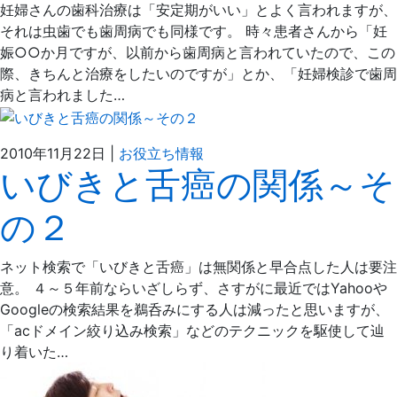
日
だ
妊婦さんの歯科治療は「安定期がいい」とよく言われますが、
歯
それは虫歯でも歯周病でも同様です。 時々患者さんから「妊
科
娠○○か月ですが、以前から歯周病と言われていたので、この
医
際、きちんと治療をしたいのですが」とか、「妊婦検診で歯周
院
病と言われました…
2021
ぶ
2010年11月22日
|
お役立ち情報
いびきと舌癌の関係～そ
年
ど
4
う
の２
月
の
6
え
日
だ
ネット検索で「いびきと舌癌」は無関係と早合点した人は要注
歯
意。 ４～５年前ならいざしらず、さすがに最近ではYahooや
科
Googleの検索結果を鵜呑みにする人は減ったと思いますが、
医
「acドメイン絞り込み検索」などのテクニックを駆使して辿
院
り着いた…