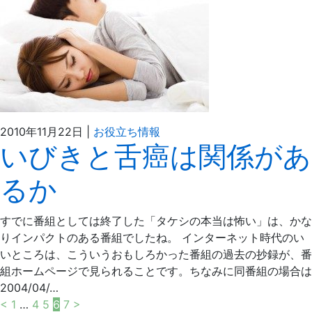
2021
ぶ
2010年11月22日
|
お役立ち情報
いびきと舌癌は関係があ
年
ど
4
う
るか
月
の
6
え
日
だ
すでに番組としては終了した「タケシの本当は怖い」は、かな
歯
りインパクトのある番組でしたね。 インターネット時代のい
科
いところは、こういうおもしろかった番組の過去の抄録が、番
医
組ホームページで見られることです。ちなみに同番組の場合は
院
2004/04/…
投
<
1
…
4
5
6
7
>