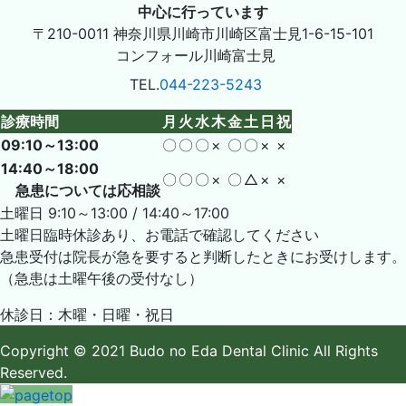
〒210-0011
神奈川県川崎市川崎区富士見1-6-15-101
コンフォール川崎富士見
TEL.
044-223-5243
診療時間
月
火
水
木
金
土
日
祝
09:10～13:00
〇
〇
〇
×
〇
〇
×
×
14:40～18:00
〇
〇
〇
×
〇
△
×
×
急患については応相談
土曜日 9:10～13:00 / 14:40～17:00
土曜日臨時休診あり、お電話で確認してください
急患受付は院長が急を要すると判断したときにお受けします。
（急患は土曜午後の受付なし）
休診日：木曜・日曜・祝日
Copyright
© 2021 Budo no Eda Dental Clinic
All Rights
Reserved.