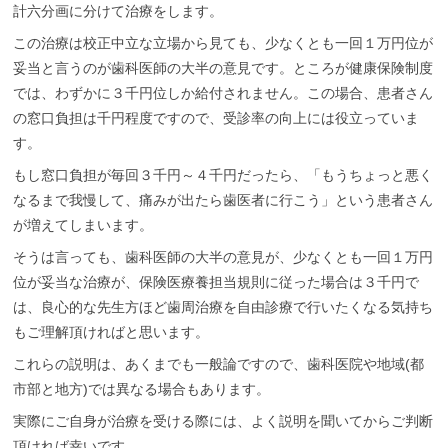
計六分画に分けて治療をします。
この治療は校正中立な立場から見ても、少なくとも一回１万円位が
妥当と言うのが歯科医師の大半の意見です。ところが健康保険制度
では、わずかに３千円位しか給付されません。この場合、患者さん
の窓口負担は千円程度ですので、受診率の向上には役立っていま
す。
もし窓口負担が毎回３千円～４千円だったら、「もうちょっと悪く
なるまで我慢して、痛みが出たら歯医者に行こう」という患者さん
が増えてしまいます。
そうは言っても、歯科医師の大半の意見が、少なくとも一回１万円
位が妥当な治療が、保険医療養担当規則に従った場合は３千円で
は、良心的な先生方ほど歯周治療を自由診療で行いたくなる気持ち
もご理解頂ければと思います。
これらの説明は、あくまでも一般論ですので、歯科医院や地域(都
市部と地方)では異なる場合もあります。
実際にご自身が治療を受ける際には、よく説明を聞いてからご判断
頂ければ幸いです。