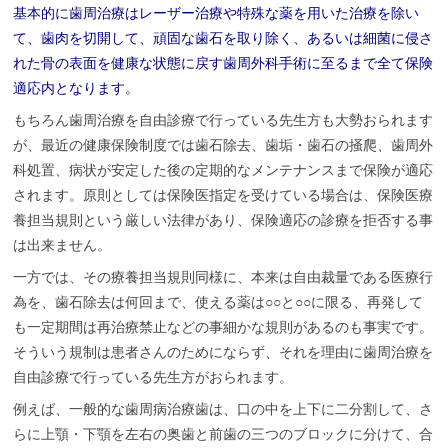
基本的に歯周治療はレーザー治療や特殊な薬を用いた治療を除い
院
て、歯肉を切開して、頑固な歯石を取り除く、あるいは細菌に侵さ
れた骨の表面を健康な状態に戻す歯周外科手術に至るまで全て保険
適応内となります。
もちろん歯周治療を自由診療で行っている先生方も大勢おられます
が、最近の健康保険制度では歯石除去、歯垢・歯石の掻爬、歯周外
科処置、病状が安定した後の定期的なメンテナンスまで保険が適応
されます。原則としては保険医指定を受けている場合は、保険医療
養担当規則という厳しい法律があり、保険適応の診療を拒否する事
は出来ません。
一方では、その療養担当規則同様に、本来は自由裁量である医療行
為を、歯石除去は何回まで、使える薬は○○と○○に限る、再発して
も一定期間は再治療禁止などの事細かな規則があるのも事実です。
そういう規制は患者さんのためにならず、それを理由に歯周治療を
自由診療で行っている先生方がおられます。
例えば、一般的な歯周病治療歯は、口の中を上下に二分割して、さ
らに上顎・下顎を左右の奥歯と前歯の三つのブロックに分けて、合