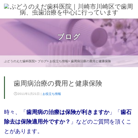
ブログ
ぶどうのえだ歯科医院
ブログ
お役立ち情報
歯周病治療の費用と健康保険
歯周病治療の費用と健康保険
2
ぶ
2011年1月21日
|
お役立ち情報
0
ど
2
う
1
の
時々、「
歯周病の治療は保険が利きますか
」「
歯石
年
え
除去は保険適用外ですか？
」などのご質問を頂くこ
4
だ
月
歯
とがあります。
6
科
日
医