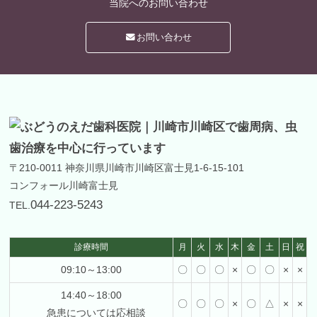
当院への
お問い合わせ
お問い合わせ
〒210-0011
神奈川県川崎市川崎区富士見1-6-15-101
コンフォール川崎富士見
044-223-5243
TEL.
診療時間
月
火
水
木
金
土
日
祝
09:10～13:00
〇
〇
〇
×
〇
〇
×
×
14:40～18:00
〇
〇
〇
×
〇
△
×
×
急患については応相談