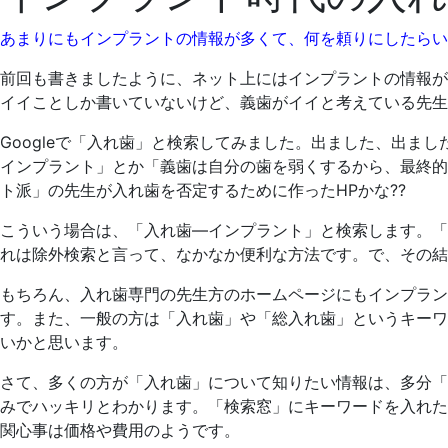
4
う
月
の
あまりにもインプラントの情報が多くて、何を頼りにしたらい
6
え
日
だ
前回も書きましたように、ネット上にはインプラントの情報が
歯
イイことしか書いていないけど、義歯がイイと考えている先生
科
Googleで「入れ歯」と検索してみました。出ました、出ま
医
インプラント」とか「義歯は自分の歯を弱くするから、最終的
院
ト派」の先生が入れ歯を否定するために作ったHPかな??
こういう場合は、「入れ歯―インプラント」と検索します。「
れは除外検索と言って、なかなか便利な方法です。で、その結
もちろん、入れ歯専門の先生方のホームページにもインプラン
す。また、一般の方は「入れ歯」や「総入れ歯」というキーワ
いかと思います。
さて、多くの方が「入れ歯」について知りたい情報は、多分「
みでハッキリとわかります。「検索窓」にキーワードを入れた
関心事は価格や費用のようです。