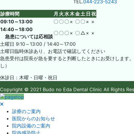
TEL.
044-223-5243
診療時間
月
火
水
木
金
土
日
祝
09:10～13:00
〇
〇
〇
×
〇
〇
×
×
14:40～18:00
〇
〇
〇
×
〇
△
×
×
急患については応相談
土曜日 9:10～13:00 / 14:40～17:00
土曜日臨時休診あり、お電話で確認してください
急患受付は院長が急を要すると判断したときにお受けします。
し）
休診日：木曜・日曜・祝日
Copyright
© 2021 Budo no Eda Dental Clinic
All Rights Re
診療のご案内
医院からのお知らせ
院内設備のご案内
院内感染防止