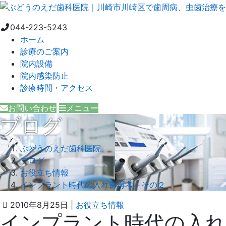
044-223-5243
ホーム
診療のご案内
院内設備
院内感染防止
診療時間・アクセス
お問い合わせ
メニュー
ブログ
ぶどうのえだ歯科医院
ブログ
お役立ち情報
インプラント時代の入れ歯再考～その２
2021
ぶ
2010年8月25日
|
お役立ち情報
インプラント時代の入れ
年
ど