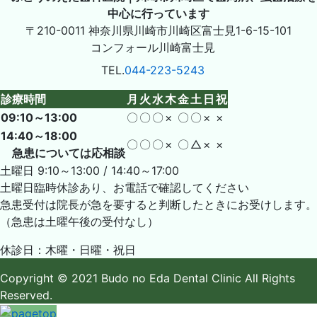
〒210-0011
神奈川県川崎市川崎区富士見1-6-15-101
コンフォール川崎富士見
TEL.
044-223-5243
診療時間
月
火
水
木
金
土
日
祝
09:10～13:00
〇
〇
〇
×
〇
〇
×
×
14:40～18:00
〇
〇
〇
×
〇
△
×
×
急患については応相談
土曜日 9:10～13:00 / 14:40～17:00
土曜日臨時休診あり、お電話で確認してください
急患受付は院長が急を要すると判断したときにお受けします。
（急患は土曜午後の受付なし）
休診日：木曜・日曜・祝日
Copyright
© 2021 Budo no Eda Dental Clinic
All Rights
Reserved.