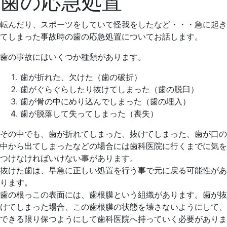
歯の応急処置
4
う
月
の
転んだり、スポーツをしていて怪我をしたなど・・・急に起き
6
え
てしまった事故時の歯の応急処置についてお話します。
日
だ
歯
歯の事故にはいくつか種類があります。
科
歯が折れた、欠けた（歯の破折）
医
歯がぐらぐらしたり抜けてしまった（歯の脱臼）
院
歯が骨の中にめり込んでしまった（歯の埋入）
歯が脱落して失ってしまった（喪失）
その中でも、歯が折れてしまった、抜けてしまった、歯が口の
中から出てしまったなどの場合には歯科医院に行くまでに気を
つけなければいけない事があります。
抜けた歯は、早急に正しい処置を行う事で元に戻る可能性があ
ります。
歯の根っこの表面には、歯根膜という組織があります。歯が抜
けてしまった場合、この歯根膜の状態を壊さないようにして、
できる限り保つようにして歯科医院へ持っていく必要がありま